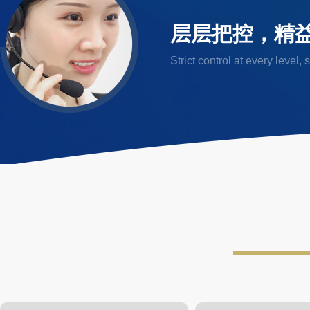
层层把控，精
Strict control at every level,