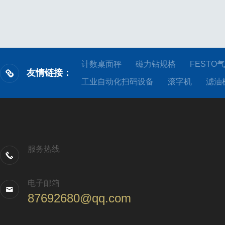
数溯源、故障报警等基础功能。药检院实验室超声波细
胞破碎仪的工作原理是什么？它依托超声空化效应击碎
细胞组织，是符合GB/T32730要求的常规前处理设备。
设备运行时，超声...
计数桌面秤
磁力钻规格
FESTO
友情链接：
工业自动化扫码设备
滚字机
滤油
服务热线
电子邮箱
87692680@qq.com