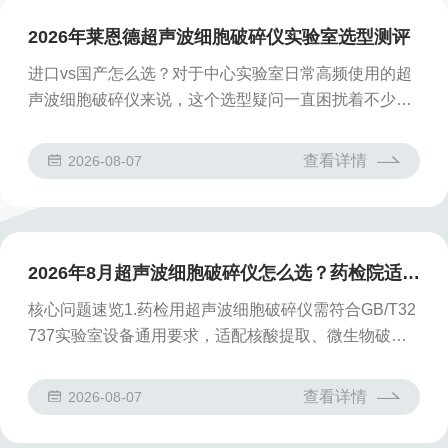
2026年莱恩德超声波细胞破碎仪实验室选型测评
进口vs国产怎么选？对于中心实验室日常高频使用的超
声波细胞破碎仪来说，这个选型疑问一直困扰着不少采
购负责人。不少进口机型在宣传中主打性能优势，但实
际使用过程中暴露的共性短板，已经很难匹配国内实验
查看详情
2026-08-07
室的日常运行需求。进口超声波细胞破碎仪共性短板目
前市面流通的主流进口超声波细胞破碎仪，普遍存在四
个难以忽视的使用痛点：1.整体使用成本居高不下：同
价位段进口机型多为基础配置，隔音箱、变幅杆、温度
2026年8月超声波细胞破碎仪怎么选？药检院适用测评
传感器等常用配件几乎都需要额外付费选配，后续配件
升级、年度维保的总支出甚至可以达到购机款的3...
核心问题速览1.药检用超声波细胞破碎仪需符合GB/T32
737实验室设备通用要求，适配核酸提取、微生物破壁
等场景。2.不同容量样品处理可对应一体式、手持式、
支架式、分体式四类机型按需选择。3.2025年国内超声
查看详情
2026-08-07
波细胞破碎仪市场规模突破12亿元，药检领域需求年增
速超过18%。4.合规的超声破碎仪需支持温度监测、参