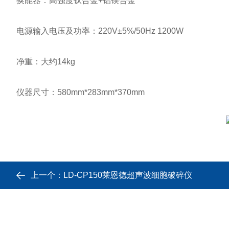
换能器：高强度钛合金+铝镁合金
电源输入电压及功率：220V±5%/50Hz 1200W
净重：大约14kg
仪器尺寸：580mm*283mm*370mm
上一个：
LD-CP150莱恩德超声波细胞破碎仪