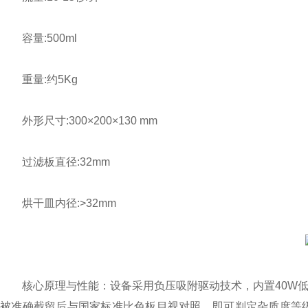
容量:500ml
重量:约5Kg
外形尺寸:300×200×130 mm
过滤板直径:32mm
烘干皿内径:>32mm
核心原理与性能：设备采用负压吸附驱动技术，内置40W低功耗免
被准确截留后与国家标准比色板目视对照，即可判定杂质度等级（0