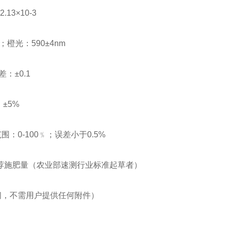
.13×10-3
m；橙光：590±4nm
差：±0.1
：±5%
：0-100﹪；误差小于0.5%
推荐施肥量（农业部速测行业标准起草者）
时间，不需用户提供任何附件）