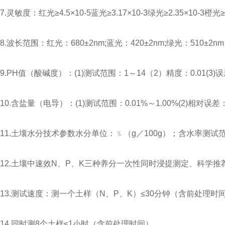
7.灵敏度：红光≥4.5×10-5蓝光≥3.17×10-3绿光≥2.35×10-3橙光≥2
8.波长范围：红光：680±2nm;蓝光：420±2nm;绿光：510±2n
9.PH值（酸碱度）：(1)测试范围：1～14（2）精度：0.01(3)误
10.含盐量（电导）：(1)测试范围：0.01%～1.00%(2)相对误差
11.土壤水分技术参数水分单位：﹪（g／100g）；含水率测试范围
12.土壤中速效N、P、K三种养分一次性同时浸提测定、科学
13.测试速度：测一个土样（N、P、K）≤30分钟（含前处理
14.同时测8个土样≤1小时（含前处理时间）