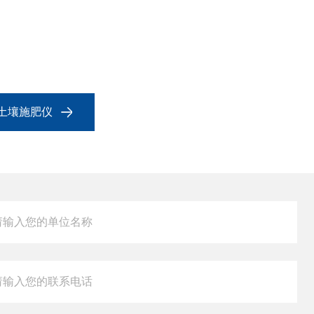
T1土壤施肥仪