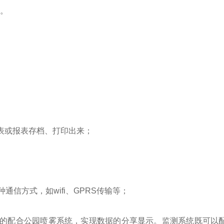
。
。
表或报表存档、打印出来；
通信方式，如wifi、GPRS传输等；
好的配合公园喷雾系统，实现数据的分享显示。监测系统既可以