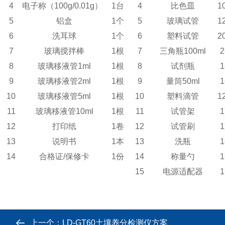
4
电子称（100g/0.01g）
1台
4
比色皿
1
5
铝盒
1个
5
玻璃试管
1
6
洗耳球
1个
6
塑料试管
2
7
玻璃搅拌棒
1根
7
三角瓶100ml
8
玻璃移液管1ml
1根
8
试剂瓶
9
玻璃移液管2ml
1根
9
量筒50ml
10
玻璃移液管5ml
1根
10
塑料滴管
1
11
玻璃移液管10ml
1根
11
试管架
12
打印纸
1卷
12
试管刷
13
说明书
1本
13
洗瓶
14
合格证/保修卡
1份
14
称量勺
15
电源适配器
上一个：
LD-GT60土壤养分检测仪方案