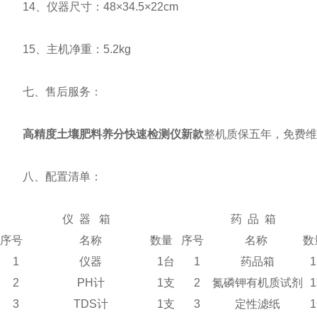
14、仪器尺寸：48×34.5×22cm
15、主机净重：5.2kg
七、售后服务：
高精度土壤肥料养分快速检测仪新款
整机质保五年，免费维
八、配置清单：
仪 器 箱
药 品 箱
序号
名称
数量
序号
名称
1
仪器
1台
1
药品箱
2
PH计
1支
2
氮磷钾有机质试剂
3
TDS计
1支
3
定性滤纸