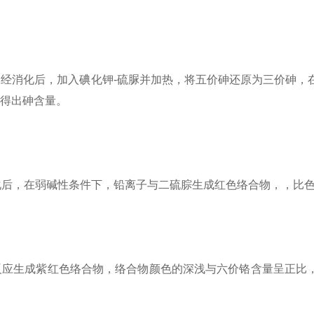
法，即样品经消化后，加入碘化钾-硫脲并加热，将五价砷还原为三价砷
得出砷含量。
样品经消化后，在弱碱性条件下，铅离子与二硫腙生成红色络合物，，比
反应生成紫红色络合物，络合物颜色的深浅与六价铬含量呈正比