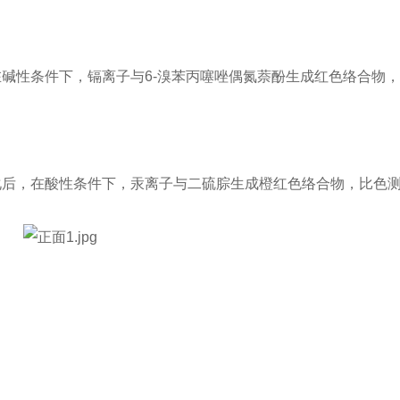
消化后，在碱性条件下，镉离子与6-溴苯丙噻唑偶氮萘酚生成红色络合物
样品经消化后，在酸性条件下，汞离子与二硫腙生成橙红色络合物，比色