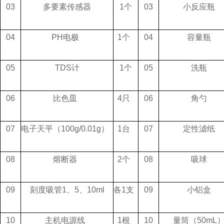
03
多要素传感器
1个
03
小反应瓶
04
PH电极
1个
04
容量瓶
05
TDS计
1个
05
洗瓶
06
比色皿
4只
06
角勺
07
电子天平（100g/0.01g）
1台
07
定性滤纸
08
熔断器
2个
08
吸球
09
刻度吸管1、5、10ml
各1支
09
小铝盒
10
主机电源线
1根
10
量筒（50mL