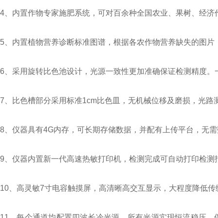
4、内置作物专家施肥系统，可对百余种全国农业、果树、经济
5、内置植物营养诊断标准图谱，根据各农作物营养缺失的图片
6、采用旋转比色池设计，光源一致性更加准确保证检测精度。
7、比色槽部分采用标准1cm比色皿，无机械位移及磨损，光
8、仪器具有4G内存，可长期存储数据，并配有上传平台，无
9、仪器内置新一代高速热敏打印机，检测完成可自动打印检测
10、高灵敏7寸电容触摸屏，高清晰高交互显示，大程度降低
11、每个通道均配置四波长冷光源，所有光源实现恒流稳压，