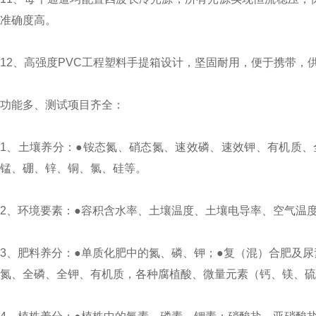
准确度高。
12、高强度PVC工程塑料手提箱设计，坚固耐用，便于携带
功能多、测试项目齐全：
1、土壤养分：●铵态氮、硝态氮、速效磷、速效钾、有机质、
锰、硼、锌、铜、氯、硅等。
2、环境要素：●容积含水率、土壤温度、土壤电导率、空气温
3、肥料养分：●单质化肥中的氮、磷、钾；●复（混）合肥及
氮、全磷、全钾、有机质，各种腐植酸、微量元素（钙、镁、硫