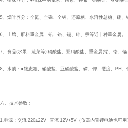
4、植株养分：●植株中的氮素、磷素、钾素；硝酸盐、亚硝酸
5、烟叶养分：全氮、全磷、全钾、还原糖、水溶性总糖、硼、
6、土壤、肥料重金属：铅、铬、镉、砷、汞等近十种重金属。
7、食品(水果、蔬菜等):硝酸盐、亚硝酸盐、重金属(铅、铬、
8、水质：●铵态氮、硝酸盐、亚硝酸盐、磷、钾、硬度、PH
六、技术参数：
1.电源：交流 220±22V 直流 12V+5V（仪器内置锂电池也可