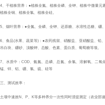
4、干植株营养：●植株全氮、植株全磷、全钾、植株中微量元
植株全铜、植株全氯、植株全硅。
5、烟叶营养：●全氮、全磷、全钾、还原糖、水溶性总糖、硼、
6、食品(水果、蔬菜等)：●农药残留、硝酸盐、亚硝酸盐、
吊白块、硼砂、溴酸钾、总酸、色素、蛋白质、葡萄糖等项。
7、水质中：COD、氨氮、总磷、总氮、余氯、溶解氧、二氧
锰、锌、铝、硼、氯、硫、硅等
三、测试效率：
土壤中速效N、P、K等多种养分一次性同时浸提测定（农业部