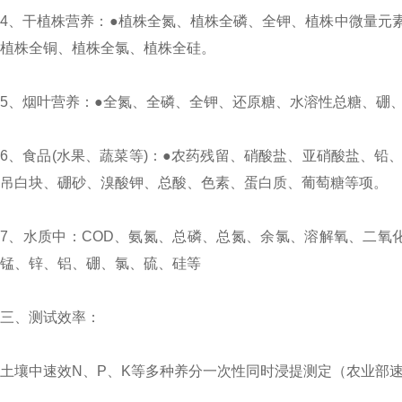
4、干植株营养：●植株全氮、植株全磷、全钾、植株中微量元
植株全铜、植株全氯、植株全硅。
5、烟叶营养：●全氮、全磷、全钾、还原糖、水溶性总糖、硼、
6、食品(水果、蔬菜等)：●农药残留、硝酸盐、亚硝酸盐、
吊白块、硼砂、溴酸钾、总酸、色素、蛋白质、葡萄糖等项。
7、水质中：COD、氨氮、总磷、总氮、余氯、溶解氧、二氧
锰、锌、铝、硼、氯、硫、硅等
三、测试效率：
土壤中速效N、P、K等多种养分一次性同时浸提测定（农业部