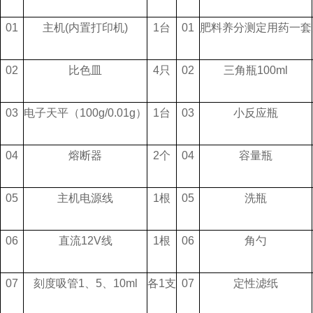
01
主机(内置打印机)
1台
01
肥料养分测定用药一套
02
比色皿
4只
02
三角瓶100ml
03
电子天平（100g/0.01g）
1台
03
小反应瓶
04
熔断器
2个
04
容量瓶
05
主机电源线
1根
05
洗瓶
06
直流12V线
1根
06
角勺
07
刻度吸管1、5、10ml
各1支
07
定性滤纸