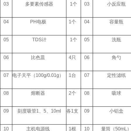
03
多要素传感器
1个
03
小反应瓶
04
PH电极
1个
04
容量瓶
05
TDS计
1个
05
洗瓶
06
比色皿
4只
06
角勺
07
电子天平（100g/0.01g）
1台
07
定性滤纸
08
熔断器
2个
08
吸球
09
刻度吸管1、5、10ml
各1支
09
小铝盒
10
主机电源线
1根
10
量筒（50mL