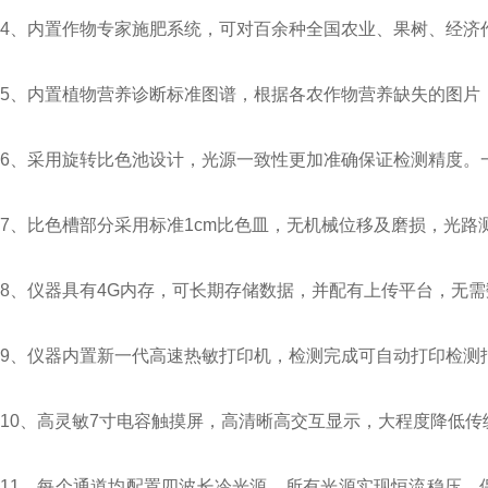
4、内置作物专家施肥系统，可对百余种全国农业、果树、经济
5、内置植物营养诊断标准图谱，根据各农作物营养缺失的图片
6、采用旋转比色池设计，光源一致性更加准确保证检测精度。
7、比色槽部分采用标准1cm比色皿，无机械位移及磨损，光
8、仪器具有4G内存，可长期存储数据，并配有上传平台，无
9、仪器内置新一代高速热敏打印机，检测完成可自动打印检测
10、高灵敏7寸电容触摸屏，高清晰高交互显示，大程度降低
11、每个通道均配置四波长冷光源，所有光源实现恒流稳压，