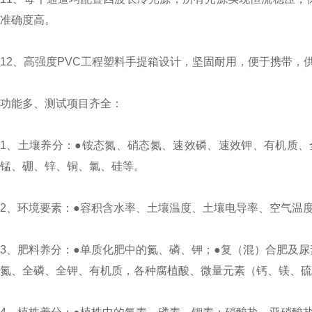
准确度高。
12、高强度PVC工程塑料手提箱设计，坚固耐用，便于携带
功能多、测试项目齐全：
1、土壤养分：●铵态氮、硝态氮、速效磷、速效钾、有机质、
锰、硼、锌、铜、氯、硅等。
2、环境要素：●容积含水率、土壤温度、土壤电导率、空气温
3、肥料养分：●单质化肥中的氮、磷、钾；●复（混）合肥及
氮、全磷、全钾、有机质，各种腐植酸、微量元素（钙、镁、硫