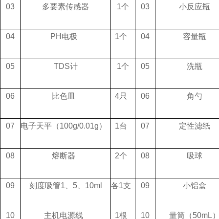
03
多要素传感器
1个
03
小反应瓶
04
PH电极
1个
04
容量瓶
05
TDS计
1个
05
洗瓶
06
比色皿
4只
06
角勺
07
电子天平（100g/0.01g）
1台
07
定性滤纸
08
熔断器
2个
08
吸球
09
刻度吸管1、5、10ml
各1支
09
小铝盒
10
主机电源线
1根
10
量筒（50mL