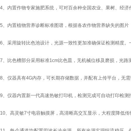
4、内置作物专家施肥系统，可对百余种全国农业、果树、经济
5、内置植物营养诊断标准图谱，根据各农作物营养缺失的图片
6、采用旋转比色池设计，光源一致性更加准确保证检测精度。
7、比色槽部分采用标准1cm比色皿，无机械位移及磨损，光
8、仪器具有4G内存，可长期存储数据，并配有上传平台，无
9、仪器内置新一代高速热敏打印机，检测完成可自动打印检测
10、高灵敏7寸电容触摸屏，高清晰高交互显示，大程度降低
11、每个通道均配置四波长冷光源，所有光源实现恒流稳压，