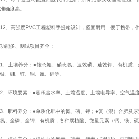
准确度高。
12、高强度PVC工程塑料手提箱设计，坚固耐用，便于携带
功能多、测试项目齐全：
1、土壤养分：●铵态氮、硝态氮、速效磷、速效钾、有机质、
锰、硼、锌、铜、氯、硅等。
2、环境要素：●容积含水率、土壤温度、土壤电导率、空气温
3、肥料养分：●单质化肥中的氮、磷、钾；●复（混）合肥及
氮、全磷、全钾、有机质，各种腐植酸、微量元素（钙、镁、硫