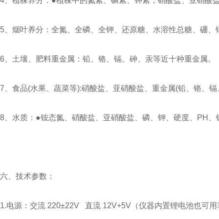
4、植株养分：●植株中的氮素、磷素、钾素；硝酸盐、亚硝酸
5、烟叶养分：全氮、全磷、全钾、还原糖、水溶性总糖、硼、
6、土壤、肥料重金属：铅、铬、镉、砷、汞等近十种重金属。
7、食品(水果、蔬菜等):硝酸盐、亚硝酸盐、重金属(铅、铬、
8、水质：●铵态氮、硝酸盐、亚硝酸盐、磷、钾、硬度、PH
六、技术参数：
1.电源：交流 220±22V 直流 12V+5V（仪器内置锂电池也可