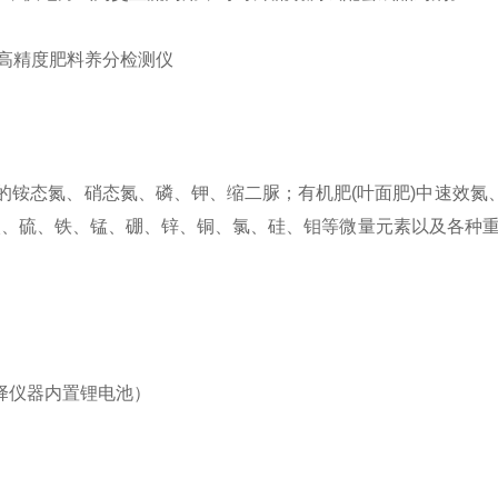
铵态氮、硝态氮、磷、钾、缩二脲；有机肥(叶面肥)中速效氮
、硫、铁、锰、硼、锌、铜、氯、硅、钼等微量元素以及各种重
选择仪器内置锂电池）