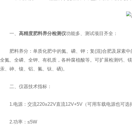
一、
高精度肥料养分检测仪
功能多、测试项目齐全：
肥料养分：单质化肥中的氮、磷、钾；复(混)合肥及尿素中的
全氮、全磷、全钾、有机质，各种腐植酸等。可扩展检测钙、镁
汞、砷、镍、铝、氟、钛、硒)。
二、仪器技术指标：
1.电源：交流220±22V直流12V+5V（可用车载电源也可
2.功率：≤5W