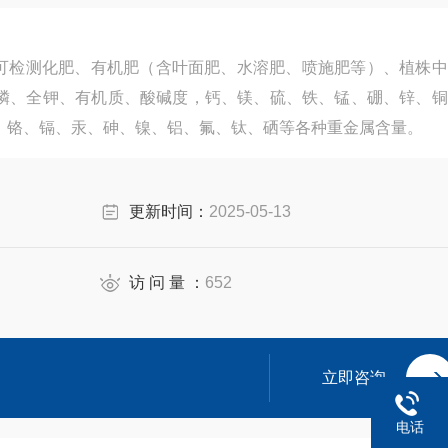
仪可检测化肥、有机肥（含叶面肥、水溶肥、喷施肥等）、植株
磷、全钾、有机质、酸碱度，钙、镁、硫、铁、锰、硼、锌、铜
、铬、镉、汞、砷、镍、铝、氟、钛、硒等各种重金属含量。
更新时间：
2025-05-13
访 问 量 ：
652
立即咨询
电话