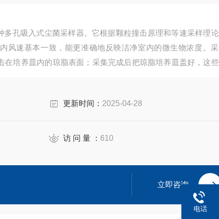
一种多孔吸入式尘菌采样器。它根据颗粒撞击原理和等速采样理
内风速基本一致，能更准确地反映洁净室内的微生物浓度。采
击在培养皿内的琼脂表面；采集完成后把琼脂培养皿盖好，这些
水化过程，高速生长，从而更快得出结果。
更新时间：
2025-04-28
访 问 量 ：
610
立即咨询
电话