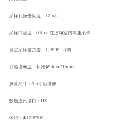
采样孔撞击风速：12m/s
采样口流速：0.4m/s在洁净室内等速采样
设定采样量范围：1-9999L可调
琼脂培养皿：标准ɸ90mm*15mm
屏幕尺寸：3.5寸触摸屏
数据通讯接口：US
体积：Φ120*300