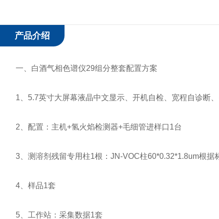
产品介绍
一、白酒气相色谱仪29组分整套配置方案
1、5.7英寸大屏幕液晶中文显示、开机自检、宽程自诊断、
2、配置：主机+氢火焰检测器+毛细管进样口1台
3、测溶剂残留专用柱1根：JN-VOC柱60*0.32*1.8um根据标准G
4、样品1套
5、工作站：采集数据1套