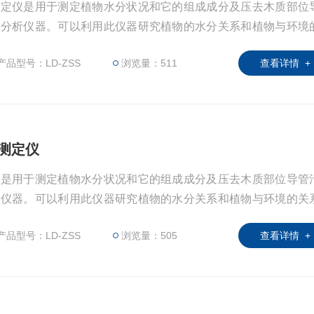
测定仪是用于测定植物水分状况和它的组成成分及压去木质部位
种分析仪器。可以利用此仪器研究植物的水分关系和植物与环境
于植物生理学、生态学、农学、林学及牧草等的研究。据此指导
产品型号：LD-ZSS
浏览量：511
查看详情 +
育种等工作，是从事农林教学和科研工作的重要仪器。该仪器操
室内和室外及野外测量。
势测定仪
仪是用于测定植物水分状况和它的组成成分及压去木质部位导管
析仪器。可以利用此仪器研究植物的水分关系和植物与环境的关
物生理学、生态学、农学、林学及牧草等的研究。据此指导作物
产品型号：LD-ZSS
浏览量：505
查看详情 +
等工作，是从事农林教学和科研工作的重要仪器。该仪器操作简
和室外及野外测量。