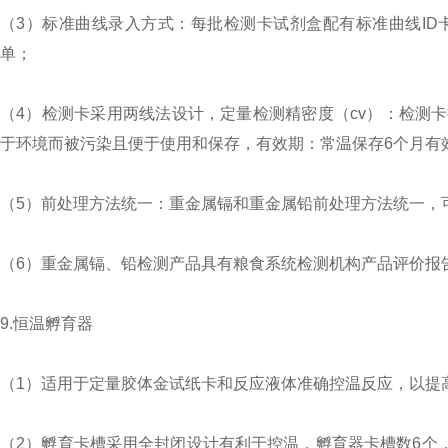
（3）标准曲线录入方式：每批检测卡试剂盒配有标准曲线I
单；
（4）检测卡采用两线法设计，定量检测精密度（cv）：检测卡
于环境而被污染且便于使用和保存，有效期：常温保存6个月有效
（5）前处理方法统一：重金属镉和重金属铅前处理方法统一，
（6）重金属镉、铅检测产品具有粮食系统检测机构产品评价报
9.恒温孵育器
（1）适用于定量胶体金试纸卡和反应液体准确控温反应，以提
（2）孵育卡槽采用全封闭设计有利于控温，孵育器卡槽数6个，孵