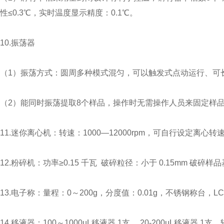
性≤0.3℃，实时温度显示精度：0.1℃。
10.振荡器
（1）振荡方式：圆周多种模式混匀，可以触发式点动运行、可长时间
（2）能同时振荡提取8个样品，操作时无需操作人员来固定样
11.迷你离心机：转速：1000—12000rpm，可自行设定离心转速
12.粉碎机：功率≥0.15 千瓦 破碎粒径：小于 0.15mm 破碎样品
13.电子称：量程：0～200g，分度值：0.01g，不锈钢称台，
14.移液器：100～1000µL移液器 1支， 20-200µL移