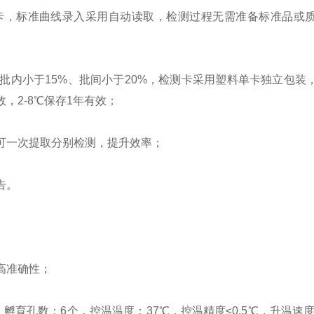
D卡，标准曲线录入采用自动读取，检测过程无需准备标准品或
批内小于15%、批间小于20%，检测卡采用塑料单卡独立包装
，2-8℃保存1年有效；
可一次提取分别检测，提升效率；
告。
高准确性；
育孔数：6个，控温温度：37℃，控温精度≤0.5℃，升温速度≤