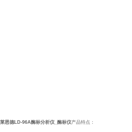
莱恩德LD-96A
酶标分析仪_酶标仪
产品特点：