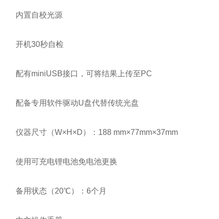
内置自校光源
开机30秒自检
配有miniUSB接口，可将结果上传至PC
配备专用软件驱动U盘代替传统光盘
仪器尺寸（W×H×D）：188 mm×77mm×37mm
使用可充电锂电池免电池更换
备用状态（20℃）：6个月