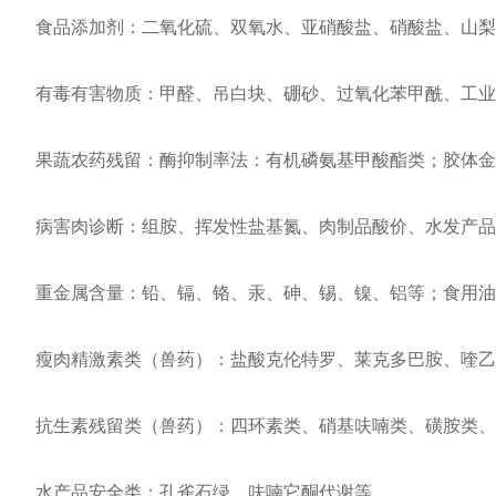
食品添加剂：二氧化硫、双氧水、亚硝酸盐、硝酸盐、山梨
有毒有害物质：甲醛、吊白块、硼砂、过氧化苯甲酰、工业
果蔬农药残留：酶抑制率法：有机磷氨基甲酸酯类；胶体金
病害肉诊断：组胺、挥发性盐基氮、肉制品酸价、水发产品
重金属含量：铅、镉、铬、汞、砷、锡、镍、铝等；食用油
瘦肉精激素类（兽药）：盐酸克伦特罗、莱克多巴胺、喹乙
抗生素残留类（兽药）：四环素类、硝基呋喃类、磺胺类、
水产品安全类：孔雀石绿、呋喃它酮代谢等